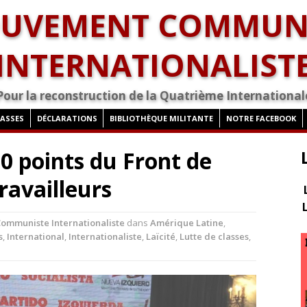
UVEMENT COMMUN
INTERNATIONALIST
Pour la reconstruction de la Quatrième International
LASSES
DÉCLARATIONS
BIBLIOTHÈQUE MILITANTE
NOTRE FACEBOOK
10 points du Front de
ravailleurs
mmuniste Internationaliste
dans
Amérique Latine
,
s
,
International
,
Internationaliste
,
Laïcité
,
Lutte de classes
,