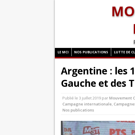
MO
LE MCI
NOS PUBLICATIONS
LUTTE DE C
Argentine : les 
Gauche et des T
Publié le
3 juillet 2019
par
Mouvement Co
Campagne internationale
,
Campagne
Nos publications