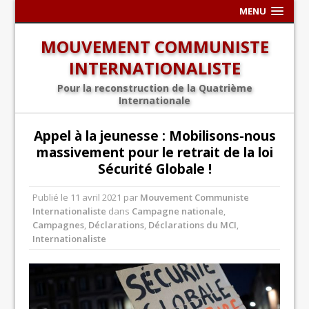
MENU
MOUVEMENT COMMUNISTE
INTERNATIONALISTE
Pour la reconstruction de la Quatrième
Internationale
Appel à la jeunesse : Mobilisons-nous
massivement pour le retrait de la loi
Sécurité Globale !
Publié le
11 avril 2021
par
Mouvement Communiste
Internationaliste
dans
Campagne nationale
,
Campagnes
,
Déclarations
,
Déclarations du MCI
,
Internationaliste