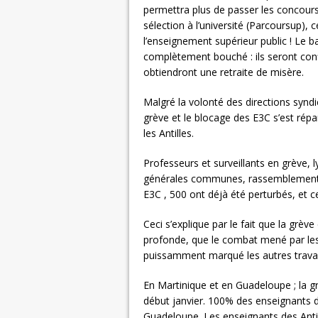
permettra plus de passer les concours
sélection à l’université (Parcoursup),
l’enseignement supérieur public ! Le b
complètement bouché : ils seront confi
obtiendront une retraite de misère.
Malgré la volonté des directions syndic
grève et le blocage des E3C s’est rép
les Antilles.
Professeurs et surveillants en grève,
générales communes, rassemblements e
E3C , 500 ont déjà été perturbés, et ce
Ceci s’explique par le fait que la grève
profonde, que le combat mené par les 
puissamment marqué les autres travail
En Martinique et en Guadeloupe ; la gr
début janvier. 100% des enseignants d
Guadeloupe. Les enseignants des Antil