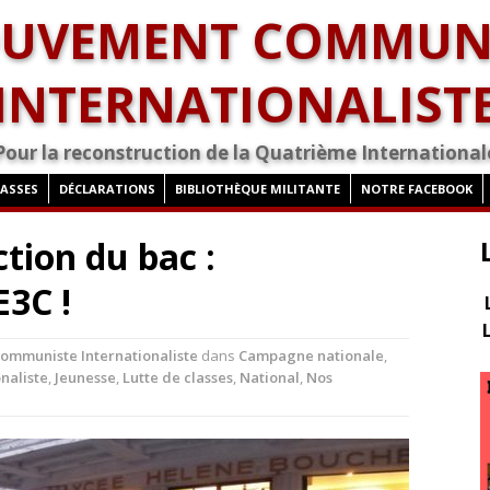
UVEMENT COMMUN
INTERNATIONALIST
Pour la reconstruction de la Quatrième International
LASSES
DÉCLARATIONS
BIBLIOTHÈQUE MILITANTE
NOTRE FACEBOOK
tion du bac :
E3C !
mmuniste Internationaliste
dans
Campagne nationale
,
naliste
,
Jeunesse
,
Lutte de classes
,
National
,
Nos