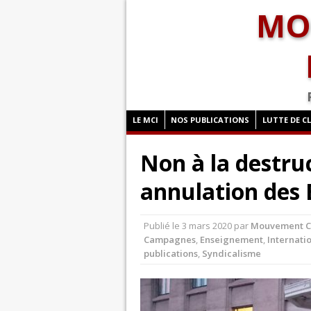
MO
LE MCI
NOS PUBLICATIONS
LUTTE DE C
Non à la destruc
annulation des 
Publié le
3 mars 2020
par
Mouvement Co
Campagnes
,
Enseignement
,
Internatio
publications
,
Syndicalisme