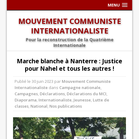
MENU
MOUVEMENT COMMUNISTE
INTERNATIONALISTE
Pour la reconstruction de la Quatrième
Internationale
Marche blanche à Nanterre : Justice
pour Nahel et tous les autres !
Publié le
30 juin 2023
par
Mouvement Communiste
Internationaliste
dans
Campagne nationale
,
Campagnes
,
Déclarations
,
Déclarations du MCI
,
Diaporama
,
Internationaliste
,
Jeunesse
,
Lutte de
classes
,
National
,
Nos publications