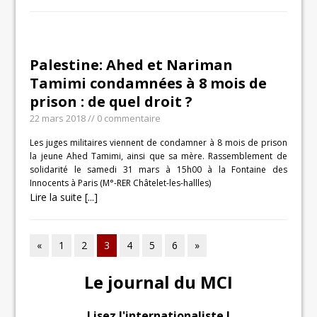
Palestine: Ahed et Nariman
Tamimi condamnées à 8 mois de
prison : de quel droit ?
22 mars 2018
// 0 commentaire
Les juges militaires viennent de condamner à 8 mois de prison
la jeune Ahed Tamimi, ainsi que sa mère. Rassemblement de
solidarité le samedi 31 mars à 15h00 à la Fontaine des
Innocents à Paris (M°-RER Châtelet-les-hallles)
Lire la suite [...]
«
1
2
3
4
5
6
»
Le journal du MCI
Lisez l'internationaliste !